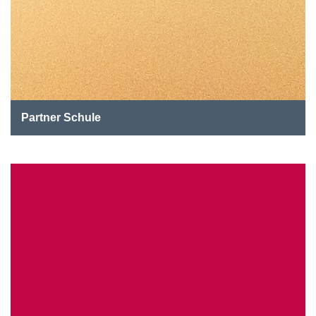
Partner Schule
Eine Expertise des Instituts Welt:Stadt:Quartier in
Zusammenarbeit mit der Robert Bosch Stiftung
beleuchtet, wie Schulen in schwieriger Lage durch
regionale…