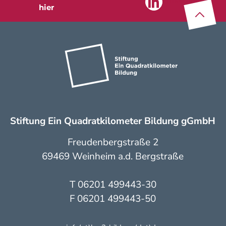
Z
u
m
Seite
na
nfa
n
hier
Stiftung Ein Quadratkilometer Bildung gGmbH
Freudenbergstraße 2
69469 Weinheim a.d. Bergstraße
T 06201 499443-30
F 06201 499443-50