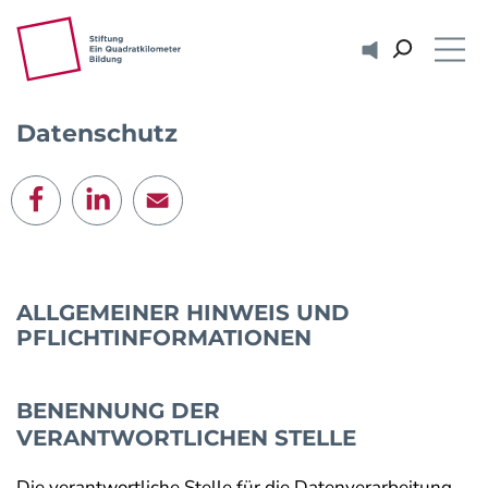
ZUM HAUPTINHALT SPRINGEN
ZUR SUCHE SPRINGEN
Vorlesen
Me
Datenschutz
E-Mail
ALLGEMEINER HINWEIS UND
PFLICHTINFORMATIONEN
BENENNUNG DER
VERANTWORTLICHEN STELLE
Die verantwortliche Stelle für die Datenverarbeitung