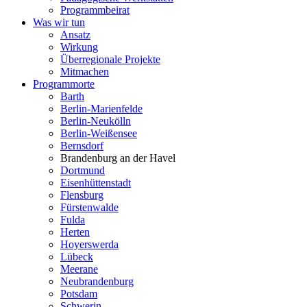
Programmbeirat
Was wir tun
Ansatz
Wirkung
Überregionale Projekte
Mitmachen
Programmorte
Barth
Berlin-Marienfelde
Berlin-Neukölln
Berlin-Weißensee
Bernsdorf
Brandenburg an der Havel
Dortmund
Eisenhüttenstadt
Flensburg
Fürstenwalde
Fulda
Herten
Hoyerswerda
Lübeck
Meerane
Neubrandenburg
Potsdam
Schwerin