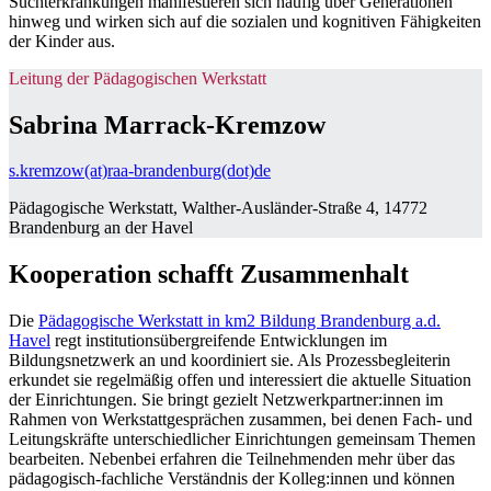
Suchterkrankungen manifestieren sich häufig über Generationen
hinweg und wirken sich auf die sozialen und kognitiven Fähigkeiten
der Kinder aus.
Leitung der Pädagogischen Werkstatt
Sabrina Marrack-Kremzow
s.kremzow(at)raa-brandenburg(dot)de
Pädagogische Werkstatt, Walther-Ausländer-Straße 4, 14772
Brandenburg an der Havel
Kooperation schafft Zusammenhalt
Die
Pädagogische Werkstatt in km2 Bildung Brandenburg a.d.
Havel
regt institutionsübergreifende Entwicklungen im
Bildungsnetzwerk an und koordiniert sie. Als Prozessbegleiterin
erkundet sie regelmäßig offen und interessiert die aktuelle Situation
der Einrichtungen. Sie bringt gezielt Netzwerkpartner:innen im
Rahmen von Werkstattgesprächen zusammen, bei denen Fach- und
Leitungskräfte unterschiedlicher Einrichtungen gemeinsam Themen
bearbeiten. Nebenbei erfahren die Teilnehmenden mehr über das
pädagogisch-fachliche Verständnis der Kolleg:innen und können