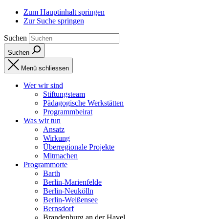
Zum Hauptinhalt springen
Zur Suche springen
Suchen
Suchen
Menü schliessen
Wer wir sind
Stiftungsteam
Pädagogische Werkstätten
Programmbeirat
Was wir tun
Ansatz
Wirkung
Überregionale Projekte
Mitmachen
Programmorte
Barth
Berlin-Marienfelde
Berlin-Neukölln
Berlin-Weißensee
Bernsdorf
Brandenburg an der Havel