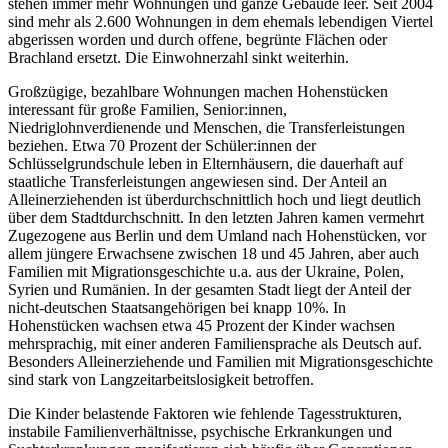
stehen immer mehr Wohnungen und ganze Gebäude leer. Seit 2004
sind mehr als 2.600 Wohnungen in dem ehemals lebendigen Viertel
abgerissen worden und durch offene, begrünte Flächen oder
Brachland ersetzt. Die Einwohnerzahl sinkt weiterhin.
Großzügige, bezahlbare Wohnungen machen Hohenstücken
interessant für große Familien, Senior:innen,
Niedriglohnverdienende und Menschen, die Transferleistungen
beziehen. Etwa 70 Prozent der Schüler:innen der
Schlüsselgrundschule leben in Elternhäusern, die dauerhaft auf
staatliche Transferleistungen angewiesen sind. Der Anteil an
Alleinerziehenden ist überdurchschnittlich hoch und liegt deutlich
über dem Stadtdurchschnitt. In den letzten Jahren kamen vermehrt
Zugezogene aus Berlin und dem Umland nach Hohenstücken, vor
allem jüngere Erwachsene zwischen 18 und 45 Jahren, aber auch
Familien mit Migrationsgeschichte u.a. aus der Ukraine, Polen,
Syrien und Rumänien. In der gesamten Stadt liegt der Anteil der
nicht-deutschen Staatsangehörigen bei knapp 10%. In
Hohenstücken wachsen etwa 45 Prozent der Kinder wachsen
mehrsprachig, mit einer anderen Familiensprache als Deutsch auf.
Besonders Alleinerziehende und Familien mit Migrationsgeschichte
sind stark von Langzeitarbeitslosigkeit betroffen.
Die Kinder belastende Faktoren wie fehlende Tagesstrukturen,
instabile Familienverhältnisse, psychische Erkrankungen und