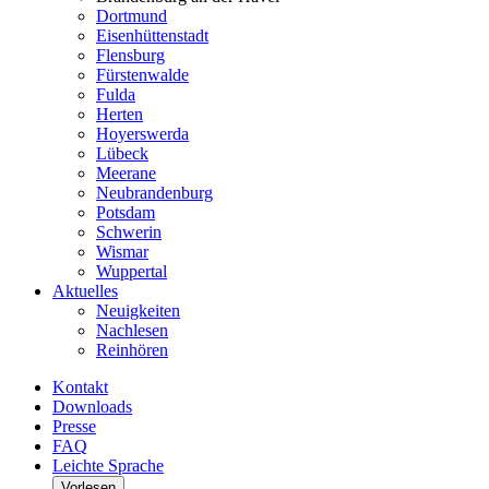
Dortmund
Eisenhüttenstadt
Flensburg
Fürstenwalde
Fulda
Herten
Hoyerswerda
Lübeck
Meerane
Neubrandenburg
Potsdam
Schwerin
Wismar
Wuppertal
Aktuelles
Neuigkeiten
Nachlesen
Reinhören
Kontakt
Downloads
Presse
FAQ
Leichte Sprache
Vorlesen