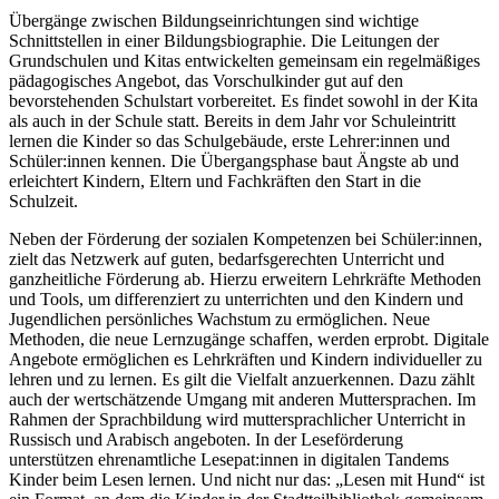
Übergänge zwischen Bildungseinrichtungen sind wichtige
Schnittstellen in einer Bildungsbiographie. Die Leitungen der
Grundschulen und Kitas entwickelten gemeinsam ein regelmäßiges
pädagogisches Angebot, das Vorschulkinder gut auf den
bevorstehenden Schulstart vorbereitet. Es findet sowohl in der Kita
als auch in der Schule statt. Bereits in dem Jahr vor Schuleintritt
lernen die Kinder so das Schulgebäude, erste Lehrer:innen und
Schüler:innen kennen. Die Übergangsphase baut Ängste ab und
erleichtert Kindern, Eltern und Fachkräften den Start in die
Schulzeit.
Neben der Förderung der sozialen Kompetenzen bei Schüler:innen,
zielt das Netzwerk auf guten, bedarfsgerechten Unterricht und
ganzheitliche Förderung ab. Hierzu erweitern Lehrkräfte Methoden
und Tools, um differenziert zu unterrichten und den Kindern und
Jugendlichen persönliches Wachstum zu ermöglichen. Neue
Methoden, die neue Lernzugänge schaffen, werden erprobt. Digitale
Angebote ermöglichen es Lehrkräften und Kindern individueller zu
lehren und zu lernen. Es gilt die Vielfalt anzuerkennen. Dazu zählt
auch der wertschätzende Umgang mit anderen Muttersprachen. Im
Rahmen der Sprachbildung wird muttersprachlicher Unterricht in
Russisch und Arabisch angeboten. In der Leseförderung
unterstützen ehrenamtliche Lesepat:innen in digitalen Tandems
Kinder beim Lesen lernen. Und nicht nur das: „Lesen mit Hund“ ist