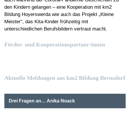
den Kindern gelangen – eine Kooperation mit km2
Bildung Hoyerswerda wie auch das Projekt „Kleine
Meister“, das Kita-Kinder frühzeitig mit
unterschiedlichen Berufsbildern vertraut macht.
Förder- und Kooperationspartner:innen
Aktuelle Meldungen aus km2 Bildung Bernsdorf
Drei Fragen an… Anika Noack
Im Gespräch mit der kommunalen Bildungskoordinatorin
Anika Noack, ehemals Leiterin der Pädagogischen
Werkstatt von km2 Bildung Bernsdor