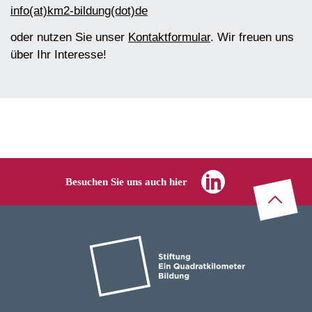
info(at)km2-bildung(dot)de
oder nutzen Sie unser
Kontaktformular
. Wir freuen uns
über Ihr Interesse!
Linkedin
Besuchen Sie uns auch hier
Zu
m
Seitenanf