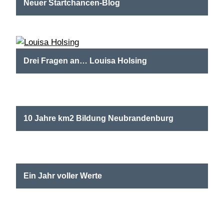
Neuer Startchancen-Blog
Ab sofort bietet das Expert:innenforum Startchancen
(ExSta) einen neuen Blog mit Kommentaren und
Analysen rundum das Startchancen-Programm.
Drei Fragen an… Louisa Holsing
Auf ein Wort mit der Grundschullehrerin Louisa
Holsing aus Wuppertal, Teilnehmerin der einjährigen
Qualifizierungsreihe "Werte im Quadrat"
10 Jahre km2 Bildung Neubrandenburg
Das Bildungsnetzwerk Ein Quadratkilometer
Neubrandenburg feierte sein zehnjähriges Bestehen –
und bekräftigte den Willen sich weiter gemeinsam für
gute Bildung…
Ein Jahr voller Werte
Die Wertebotschafter:innen der Qualifizierungsreihe
„Werte im Quadrat“ blickten bei der
Abschlussveranstaltung in Berlin zurück auf ein