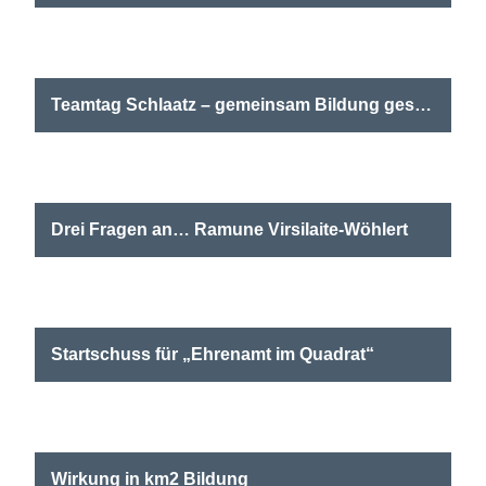
Startschuss für den neuen Projektfonds „Der Kultur
auf der Spur“: Am 19. März 2025 trafen sich gut
dreißig Interessierte aus…
Teamtag Schlaatz – gemeinsam Bildung gestalten
Das Thema „Gemeinsam Bildung gestalten“ kam an.
Über 70 Menschen aus unterschiedlichen
Einrichtungen im Potsdamer Stadtteil Schlaatz trafen
sich am…
Drei Fragen an… Ramune Virsilaite-Wöhlert
Auf ein Wort mit der Leiterin der neuen Pädagogischen
Werkstatt in km2 Bildung Lübeck
Startschuss für „Ehrenamt im Quadrat“
Ein neues Angebot zur Qualifizierung und Vernetzung
von ehrenamtlich Engagierten in km2 Bildung
Wirkung in km2 Bildung