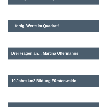
Mit einer neuen Handreichung zur Wirkung von km2
Bildung bietet die Stiftung Ein Quadratkilometer
Bildung Orientierung zu den komplexen
Wirkungsmechanismen…
…fertig, Werte im Quadrat!
Ein neuer Jahrgang der Qualifizierungsreihe beginnt
im März 2025.
Drei Fragen an… Martina Offermanns
Auf ein Wort mit der Lernbegleiterin und
Wertebotschafterin im Quadrat aus Wuppertal
10 Jahre km2 Bildung Fürstenwalde
km2 Bildung Fürstenwalde/Spree feiert sein 10-
jähriges Jubiläum – und hat noch lange nicht genug!