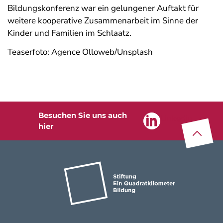
Bildungskonferenz war ein gelungener Auftakt für
weitere kooperative Zusammenarbeit im Sinne der
Kinder und Familien im Schlaatz.
Teaserfoto: Agence Olloweb/Unsplash
Besuchen Sie uns auch
Linkedin
Z
u
m
Seite
na
nfa
n
hier