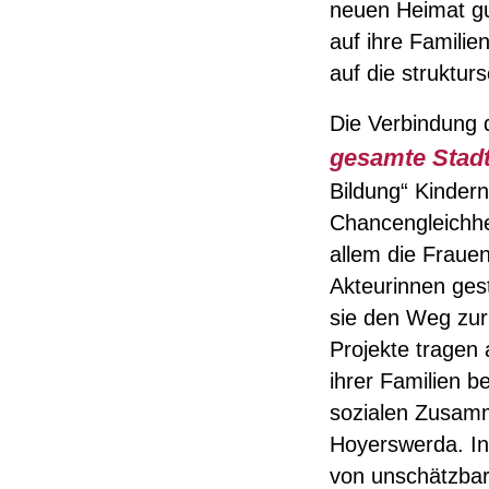
neuen Heimat gu
auf ihre Familie
auf die struktu
Die Verbindung d
gesamte Stadt
Bildung“ Kinder
Chancengleichhei
allem die Frauen
Akteurinnen gest
sie den Weg zur 
Projekte tragen 
ihrer Familien b
sozialen Zusamm
Hoyerswerda. In 
von unschätzba