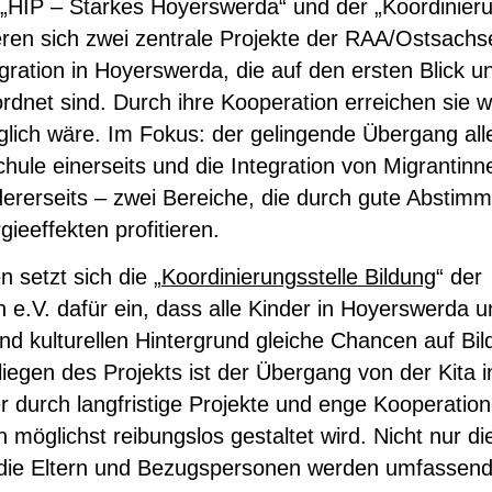
 „HIP – Starkes Hoyerswerda“ und der „Koordinieru
ren sich zwei zentrale Projekte der RAA/Ostsachse
gration in Hoyerswerda, die auf den ersten Blick u
dnet sind. Durch ihre Kooperation erreichen sie w
öglich wäre. Im Fokus: der gelingende Übergang all
Schule einerseits und die Integration von Migrantinn
dererseits – zwei Bereiche, die durch gute Abstim
gieeffekten profitieren.
n setzt sich die „
Koordinierungsstelle Bildung
“ der
e.V. dafür ein, dass alle Kinder in Hoyerswerda 
nd kulturellen Hintergrund gleiche Chancen auf Bil
liegen des Projekts ist der Übergang von der Kita i
r durch langfristige Projekte und enge Kooperatio
 möglichst reibungslos gestaltet wird. Nicht nur d
 die Eltern und Bezugspersonen werden umfassend 