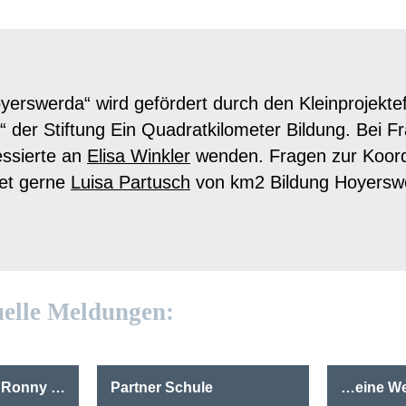
yerswerda“ wird gefördert durch den Kleinprojekte
“ der Stiftung Ein Quadratkilometer Bildung. Bei 
essierte an
Elisa Winkler
wenden. Fragen zur Koordi
tet gerne
Luisa Partusch
von km2 Bildung Hoyersw
uelle Meldungen:
Drei Fragen an… Ronny Burgermeister
Partner Schule
…eine We