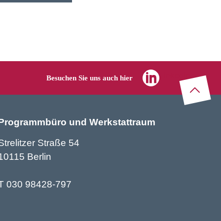
n Denés Sauerwald
inderland in km2
hwerin: Denés, was
ich… eine
tatt?
Linkedin
Besuchen Sie uns auch hier
Zu
m
Seitenanf
Programmbüro und Werkstattraum
Strelitzer Straße 54
10115 Berlin
T 030 98428-797