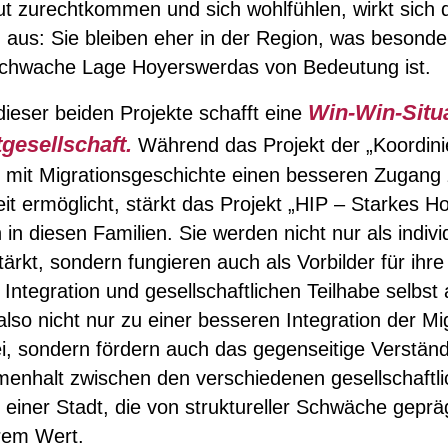
t zurechtkommen und sich wohlfühlen, wirkt sich d
n aus: Sie bleiben eher in der Region, was besonde
rschwache Lage Hoyerswerdas von Bedeutung ist.
Win-Win-Situa
ieser beiden Projekte schafft eine
gesellschaft.
Während das Projekt der „Koordini
n mit Migrationsgeschichte einen besseren Zugang
t ermöglicht, stärkt das Projekt „HIP – Starkes H
 in diesen Familien. Sie werden nicht nur als indivi
ärkt, sondern fungieren auch als Vorbilder für ihre
Integration und gesellschaftlichen Teilhabe selbst 
also nicht nur zu einer besseren Integration der M
ei, sondern fördern auch das gegenseitige Verstän
enhalt zwischen den verschiedenen gesellschaftl
einer Stadt, die von struktureller Schwäche geprägt
rem Wert.