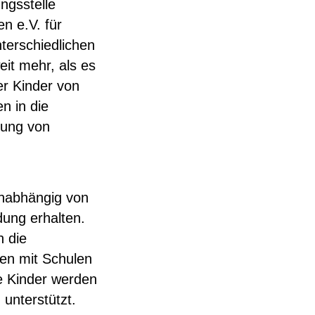
ngsstelle
n e.V. für
nterschiedlichen
eit mehr, als es
er Kinder von
en in die
mung von
unabhängig von
dung erhalten.
n die
nen mit Schulen
ie Kinder werden
unterstützt.