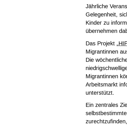
Jährliche Verans
Gelegenheit, si
Kinder zu infor
übernehmen dabe
Das Projekt „
HIP
Migrantinnen aus
Die wöchentlich
niedrigschwelli
Migrantinnen kö
Arbeitsmarkt inf
unterstützt.
Ein zentrales Zie
selbstbestimmte
zurechtzufinden,