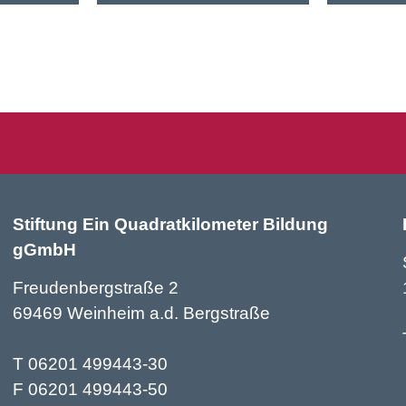
nem
Eine Expertise des Instituts
Wir fragte
chafter
Welt:Stadt:Quartier in
vom Hort K
Zusammenarbeit mit der
Bildung Sc
Robert Bosch Stiftung
ist eigentl
beleuchtet, wie Schulen in
Wertewerks
schwieriger Lage durch
regionale…
Stiftung Ein Quadratkilometer Bildung
gGmbH
Freudenbergstraße 2
69469 Weinheim a.d. Bergstraße
T 06201 499443-30
F 06201 499443-50