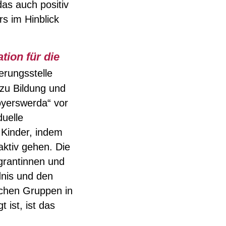
as auch positiv
rs im Hinblick
tion für die
erungsstelle
 zu Bildung und
oyerswerda“ vor
duelle
 Kinder, indem
aktiv gehen. Die
igrantinnen und
dnis und den
ichen Gruppen in
 ist, ist das