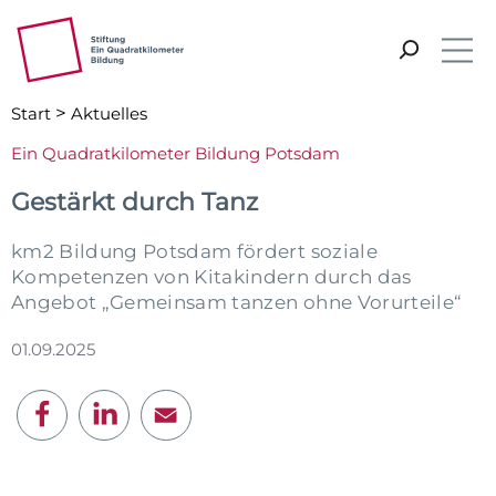
ZUM HAUPTINHALT SPRINGEN
ZUR SUCHE SPRINGEN
Vorlesen
Me
>
Start
Aktuelles
Ein Quadratkilometer Bildung Potsdam
Gestärkt durch Tanz
km2 Bildung Potsdam fördert soziale
Kompetenzen von Kitakindern durch das
Angebot „Gemeinsam tanzen ohne Vorurteile“
01.09.2025
E-Mail