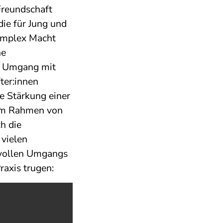
Freundschaft
ie für Jung und
komplex Macht
ne
en Umgang mit
ter:innen
die Stärkung einer
 im Rahmen von
ch die
vielen
ktvollen Umgangs
raxis trugen: