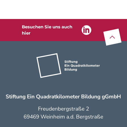
Besuchen Sie uns auch
Linkedin
Z
u
m
Seite
na
nfa
n
hier
Stiftung Ein Quadratkilometer Bildung gGmbH
Freudenbergstraße 2
69469 Weinheim a.d. Bergstraße