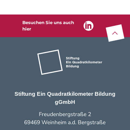
Besuchen Sie uns auch
Linkedin
Z
u
m
Seite
na
nfa
n
hier
Stiftung Ein Quadratkilometer Bildung
gGmbH
Freudenbergstraße 2
69469 Weinheim a.d. Bergstraße