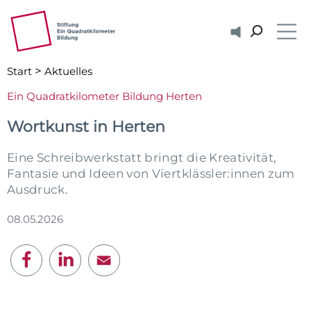
ZUM HAUPTINHALT SPRINGEN
ZUR SUCHE SPRINGEN
Vorlesen
Me
>
Start
Aktuelles
Ein Quadratkilometer Bildung Herten
Wortkunst in Herten
Eine Schreibwerkstatt bringt die Kreativität,
Fantasie und Ideen von Viertklässler:innen zum
Ausdruck.
08.05.2026
E-Mail