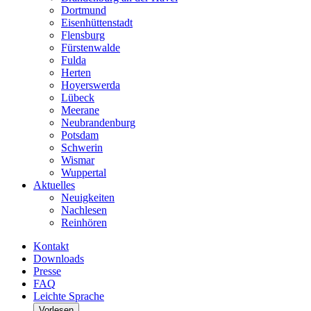
Dortmund
Eisenhüttenstadt
Flensburg
Fürstenwalde
Fulda
Herten
Hoyerswerda
Lübeck
Meerane
Neubrandenburg
Potsdam
Schwerin
Wismar
Wuppertal
Aktuelles
Neuigkeiten
Nachlesen
Reinhören
Kontakt
Downloads
Presse
FAQ
Leichte Sprache
Vorlesen