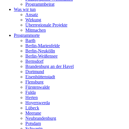
Programmbeirat
Was wir tun
Ansatz
Wirkung
Überregionale Projekte
Mitmachen
Programmorte
Barth
Berlin-Marienfelde
Berlin-Neukölln
Berlin-Weißensee
Bernsdorf
Brandenburg an der Havel
Dortmund
Eisenhüttenstadt
Flensburg
Fürstenwalde
Fulda
Herten
Hoyerswerda
Lübeck
Meerane
Neubrandenburg
Potsdam
Schwerin