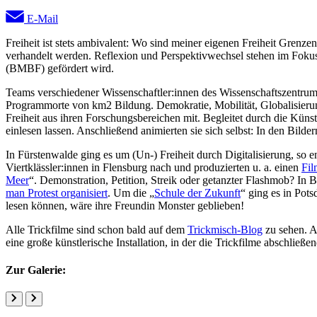
E-Mail
Freiheit ist stets ambivalent: Wo sind meiner eigenen Freiheit Gren
verhandelt werden.
Reflexion und Perspektivwechsel
stehen im Foku
(BMBF) gefördert wird.
Teams verschiedener Wissenschaftler:innen des Wissenschaftszentrums
Programmorte von km2 Bildung. Demokratie, Mobilität, Globalisierung
Freiheit aus ihren Forschungsbereichen mit. Begleitet durch die Küns
einlesen lassen. Anschließend animierten sie sich selbst: In den Bilde
In Fürstenwalde ging es um (Un-) Freiheit durch Digitalisierung, so e
Viertklässler:innen in Flensburg nach und produzierten u. a. einen
Fil
Meer
“. Demonstration, Petition, Streik oder getanzter Flashmob? In
man Protest organisiert
. Um die „
Schule der Zukunft
“ ging es in Pot
lesen können, wäre ihre Freundin Monster geblieben!
Alle Trickfilme sind schon bald auf dem
Trickmisch-Blog
zu sehen. A
eine große künstlerische Installation, in der die Trickfilme abschli
Zur Galerie: