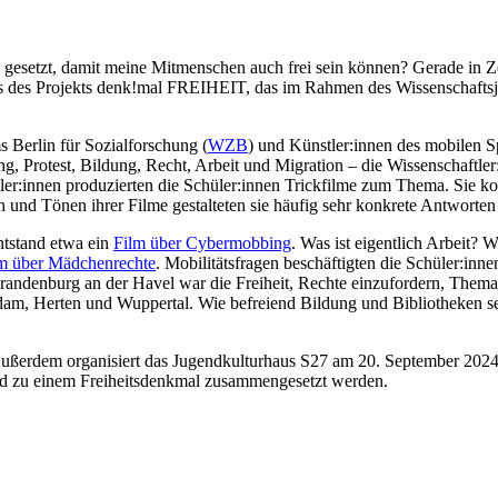
zen gesetzt, damit meine Mitmenschen auch frei sein können? Gerade in
s des Projekts
denk!mal FREIHEIT
, das im Rahmen des Wissenschafts
 Berlin für Sozialforschung (
WZB
) und Künstler:innen des mobilen 
, Protest, Bildung, Recht, Arbeit und Migration – die Wissenschaftler
tler:innen produzierten die Schüler:innen
Trickfilme
zum Thema. Sie konn
rn und Tönen ihrer Filme gestalteten sie häufig sehr konkrete Antworten
ntstand etwa ein
Film über Cybermobbing
. Was ist eigentlich Arbeit?
m über Mädchenrechte
. Mobilitätsfragen beschäftigten die Schüler:in
 Brandenburg an der Havel war die Freiheit, Rechte einzufordern, Them
sdam, Herten und Wuppertal. Wie befreiend Bildung und Bibliotheken s
ußerdem organisiert das Jugendkulturhaus S27 am 20. September 2024
eßend zu einem Freiheitsdenkmal zusammengesetzt werden.