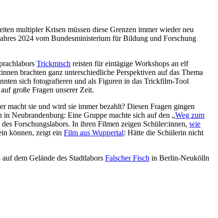
 Zeiten multipler Krisen müssen diese Grenzen immer wieder neu
jahres 2024 vom Bundesministerium für Bildung und Forschung
Sprachlabors
Trickmisch
reisten für eintägige Workshops an elf
:innen brachten ganz unterschiedliche Perspektiven auf das Thema
ten sich fotografieren und als Figuren in das Trickfilm-Tool
 auf große Fragen unserer Zeit.
 Wer macht sie und wird sie immer bezahlt? Diesen Fragen gingen
nen in Neubrandenburg: Eine Gruppe machte sich auf den „
Weg zum
a des Forschungslabors. In ihren Filmen zeigen Schüler:innen,
wie
ein können, zeigt ein
Film aus Wuppertal
: Hätte die Schülerin nicht
 auf dem Gelände des Stadtlabors
Falscher Fisch
in Berlin-Neukölln