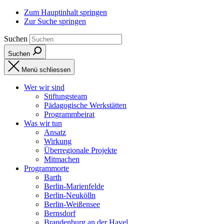
Zum Hauptinhalt springen
Zur Suche springen
Suchen
Suchen
Menü schliessen
Wer wir sind
Stiftungsteam
Pädagogische Werkstätten
Programmbeirat
Was wir tun
Ansatz
Wirkung
Überregionale Projekte
Mitmachen
Programmorte
Barth
Berlin-Marienfelde
Berlin-Neukölln
Berlin-Weißensee
Bernsdorf
Brandenburg an der Havel